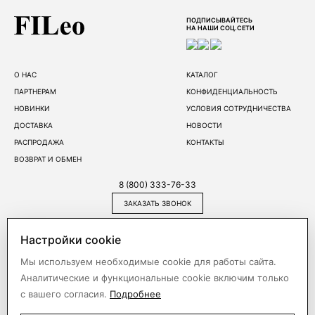
ПОДПИСЫВАЙТЕСЬ
НА НАШИ СОЦ.СЕТИ
О НАС
КАТАЛОГ
ПАРТНЕРАМ
КОНФИДЕНЦИАЛЬНОСТЬ
НОВИНКИ
УСЛОВИЯ СОТРУДНИЧЕСТВА
ДОСТАВКА
НОВОСТИ
РАСПРОДАЖА
КОНТАКТЫ
ВОЗВРАТ И ОБМЕН
8 (800) 333-76-33
ЗАКАЗАТЬ ЗВОНОК
109444
Москва
Сормовский проезд,
Настройки cookie
д.11/7, стр.1
Мы используем необходимые cookie для работы сайта.
109429
Москва
14-й км. МКАД. Новый
Аналитические и функциональные cookie включим только
ТЦ (Корпус Б)
с вашего согласия.
Подробнее