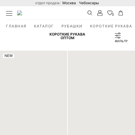
отдел продаж:
Москва
Чебоксары
0
ГЛАВНАЯ
КАТАЛОГ
РУБАШКИ
КОРОТКИЕ РУКАВА
Поиск по сайту
В ВАШЕЙ КОРЗИНЕ ПОКА НЕТ ТОВАРОВ
Вход
Стать дилером
КОРОТКИЕ РУКАВА
ОПТОМ
ФИЛЬТР
Вход в личный кабинет
NEW
Для действующих оптовых покупателей
ВОЙТИ
ЗАБЫЛИ ПАРОЛЬ?